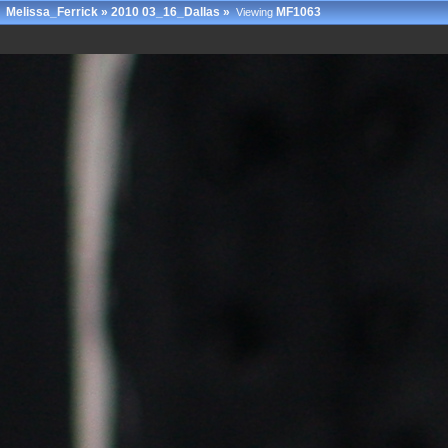
Melissa_Ferrick
»
2010 03_16_Dallas
»
MF1063
Viewing