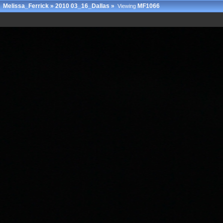
Melissa_Ferrick
»
2010 03_16_Dallas
»
MF1066
Viewing