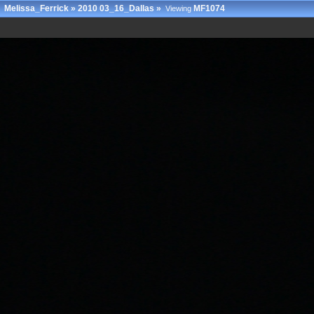
Melissa_Ferrick
»
2010 03_16_Dallas
»
MF1074
Viewing